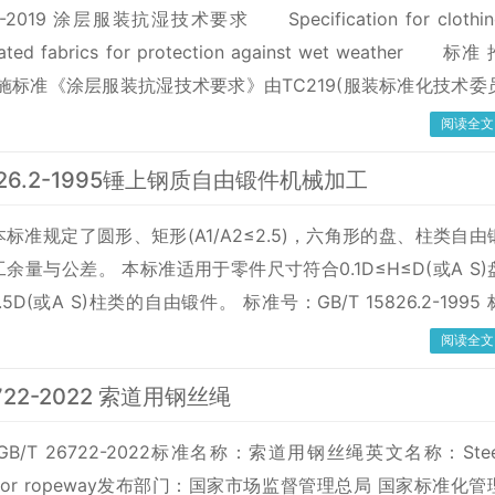
17-2019 涂层服装抗湿技术要求 Specification for clothin
ated fabrics for protection against wet weather 标准
施标准《涂层服装抗湿技术要求》由TC219(服装标准化技术委
及执行，主管部门为中国纺织工业联合会。GB/T 23317-2019
阅读全文
上海纺织集团检测标准有限公司 、上海天祥质量技术服务有限
5826.2-1995锤上钢质自由锻件机械加工
产品质量检验所 、利郎(中国)有限公司
标准规定了圆形、矩形(A1/A2≤2.5)，六角形的盘、柱类自由
余量与公差。 本标准适用于零件尺寸符合0.1D≤H≤D(或A S)
5D(或A S)柱类的自由锻件。 标准号：GB/T 15826.2-1995 
上钢质自由锻件机械加工余量与公差 盘、柱类 英文名称
阅读全文
llowances and tolerances for s
6722-2022 索道用钢丝绳
B/T 26722-2022标准名称：索道用钢丝绳英文名称：Stee
pes for ropeway发布部门：国家市场监督管理总局 国家标准化管