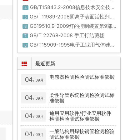
GB/T15843.2-2008信息技术安全技术实体鉴别第2部分:采用对称加密算法的机制
4
GB/T11989-2008阴离子表面活性剂石油醚溶解物含量的测定
5
GB19510.9-2009灯的控制装置第9部分：荧光灯用镇流器的特殊要求
6
GB/T 22768-2008 手工打结藏毯
7
GB/T15909-1995电子工业用气体硅烷(SiH4)
8
最近更新
电感器检测检验测试标准依据
04
09月
/
柔性导管系统检测检验测试标
04
09月
/
准依据
通用应用软件/行业应用软件
04
09月
/
检测检验测试标准依据
一般结构用焊接钢管检测检验
04
09月
/
测试标准依据