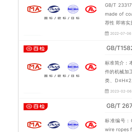
GB/T 233
made of co
荐性 即将实
会)归口上报
2022-07-06
要起草单位
GB/T1
司 、潍坊市
标准简介：本
件的机械加工
类、D≤H≤2.
准名称：锤
2023-02-06
Machining a
GB/T 2
标准编号：G
wire ro