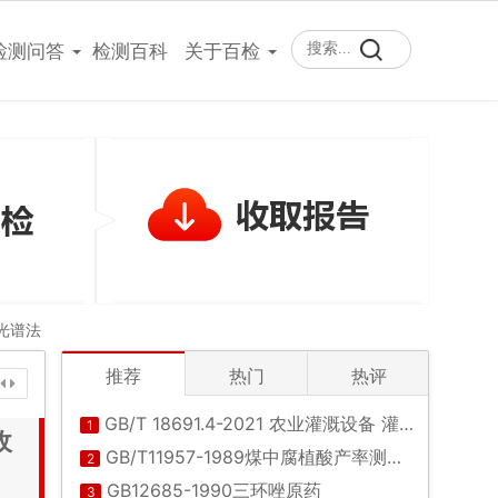
400-101-7153
检测问答
检测百科
关于百检
收光谱法
推荐
热门
热评
GB/T 18691.4-2021 农业灌溉设备 灌溉阀 第4部分：进排气阀
1
收
GB/T11957-1989煤中腐植酸产率测定方法
2
GB12685-1990三环唑原药
3