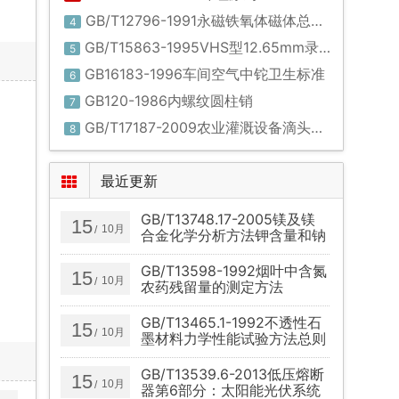
GB/T12796-1991永磁铁氧体磁体总规范(可供认证用)
4
GB/T15863-1995VHS型12.65mm录像机校准带
5
GB16183-1996车间空气中铊卫生标准
6
GB120-1986内螺纹圆柱销
7
GB/T17187-2009农业灌溉设备滴头和滴灌管技术规范和试验方法
8
最近更新
GB/T13748.17-2005镁及镁
15
10月
/
合金化学分析方法钾含量和钠
含量的测定火焰原子吸收光谱
法
GB/T13598-1992烟叶中含氮
15
10月
/
农药残留量的测定方法
GB/T13465.1-1992不透性石
15
10月
/
墨材料力学性能试验方法总则
GB/T13539.6-2013低压熔断
15
10月
/
器第6部分：太阳能光伏系统