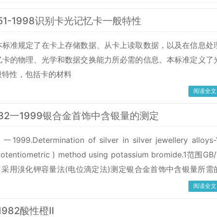
7551-1998识别卡光记忆卡一般特性
本标准规定了在卡上存储数据、从卡上读取数据，以及在信息处
忆卡的物理、光学和数据交换能力所必需的信息。本标准定义了
般特性，包括卡的材料
阅读全文
7832一1999银合金首饰中含银量的测定
一1999.Determination of silver in silver jewellery alloys
potentiometric ) method using potassium bromide.1范围GB
定了采用溴化钾容量法(电位滴定法)测定银合金首饰中含银量所需
仪器设备、方法步骤及结果的表示。GB/T
阅读全文
-1982酸性橙Ⅱ