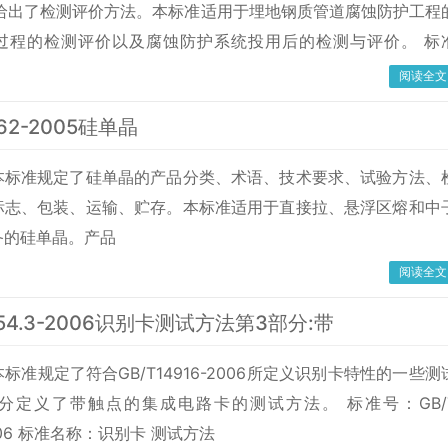
,给出了检测评价方法。本标准适用于埋地钢质管道腐蚀防护工程
过程的检测评价以及腐蚀防护系统投用后的检测与评价。 标
 19285-2014 标准名称：埋地钢质管道腐蚀防护工程检验 英文
阅读全文
n of corrosion protection for buried steel pip
962-2005硅单晶
本标准规定了硅单晶的产品分类、术语、技术要求、试验方法、
标志、包装、运输、贮存。本标准适用于直接拉、悬浮区熔和中
备的硅单晶。产品
阅读全文
7554.3-2006识别卡测试方法第3部分:带
标准规定了符合GB/T14916-2006所定义识别卡特性的一些测
分定义了带触点的集成电路卡的测试方法。 标准号：GB/
-2006 标准名称：识别卡 测试方法