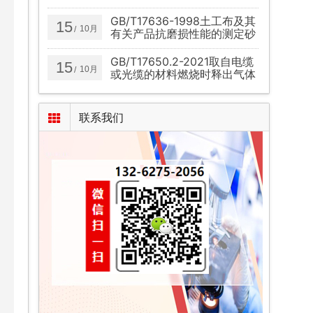
保护用熔断体的补充要求
GB/T17636-1998土工布及其
15
10月
/
有关产品抗磨损性能的测定砂
布/滑块法
GB/T17650.2-2021取自电缆
15
10月
/
或光缆的材料燃烧时释出气体
的试验方法第2部分：酸度
（用pH测量）和电导率的测
定
联系我们