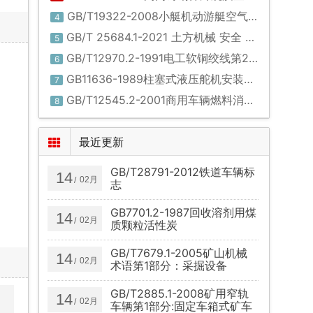
GB/T19322-2008小艇机动游艇空气噪声的测定
4
GB/T 25684.1-2021 土方机械 安全 第1部分：通用要求
5
GB/T12970.2-1991电工软铜绞线第2部分:软铜绞线
6
GB11636-1989柱塞式液压舵机安装技术条件
7
GB/T12545.2-2001商用车辆燃料消耗量试验方法
8
最近更新
GB/T28791-2012铁道车辆标
14
02月
/
志
GB7701.2-1987回收溶剂用煤
14
02月
/
质颗粒活性炭
GB/T7679.1-2005矿山机械
14
02月
/
术语第1部分：采掘设备
GB/T2885.1-2008矿用窄轨
14
02月
/
车辆第1部分:固定车箱式矿车