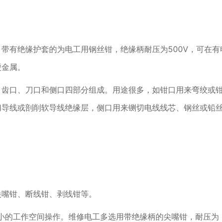
带有绝缘护套的为电工用钢丝钳，绝缘柄耐压为500V，可在有
硬金属。
、齿口、刀口和侧口四部分组成。用途很多，如钳口用来弯绞或
切导线或剖削软导线绝缘层，侧口用来铡切电线线芯、钢丝或铅
尖嘴钳、断线钳、剥线钳等。
小的工作空间操作。维修电工多选用带绝缘柄的尖嘴钳，耐压为