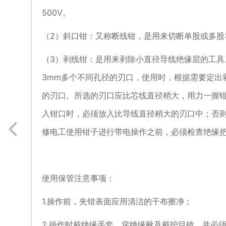
500V。
（2）斜口钳：又称断线钳，是用来切断单股或多股
（3）剥线钳：是用来剥除小直径导线绝缘层的工具。
3mm多个不同孔径的刃口，使用时，根据需要定出
的刃口。所选的刃口应比芯线直径稍大，用力一握
入钳口时，必须放入比导线直径稍大的刃口中；否
修电工使用钳子进行带电操作之前，必须检查绝缘
使用保管注意事项：
1.操作前，夹钳表面应用清洁的干布擦净；
2.操作时戴绝缘手套、穿绝缘靴及戴护目镜，并必