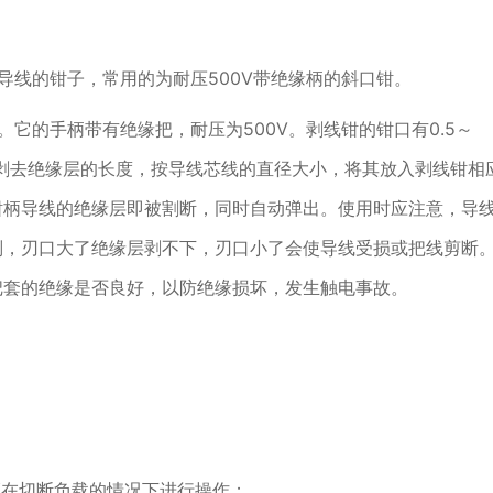
导线的钳子，常用的为耐压500V带绝缘柄的斜口钳。
它的手柄带有绝缘把，耐压为500V。剥线钳的钳口有0.5～
剥去绝缘层的长度，按导线芯线的直径大小，将其放入剥线钳相
钳柄导线的绝缘层即被割断，同时自动弹出。使用时应注意，导
则，刃口大了绝缘层剥不下，刃口小了会使导线受损或把线剪断
把套的绝缘是否良好，以防绝缘损坏，发生触电事故。
须在切断负载的情况下进行操作；