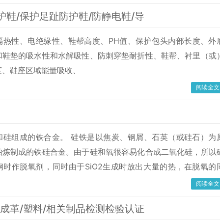
护鞋/保护足趾防护鞋/防静电鞋/导
隔热性、电绝缘性、鞋帮高度、PH值、保护包头内部长度、外
和鞋垫的吸水性和水解吸性、防刺穿垫耐折性、鞋帮、衬里（或
度、鞋座区域能量吸收、
阅读全文
和硅组成的铁合金。 硅铁是以焦炭、钢屑、石英（或硅石）为
冶炼制成的铁硅合金。由于硅和氧很容易化合成二氧化硅，所以
钢时作脱氧剂，同时由于SiO2生成时放出大量的热，在脱氧的
钢水温度也是有利的。同时，硅铁还可作为合金元素加入剂，广
阅读全文
金结构钢、弹簧钢、轴承钢、耐热钢及电工硅钢之中，硅铁在铁
合成革/塑料/相关制品检测检验认证
学工业中，常用作还原剂。