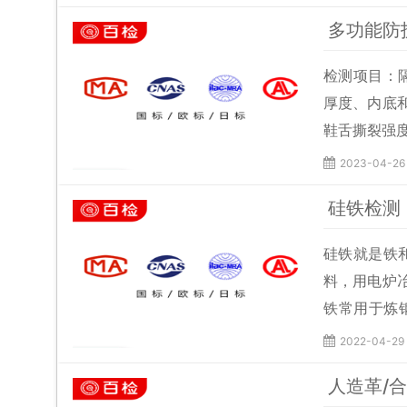
多功能防
检测项目：
厚度、内底
鞋舌撕裂强
2023-04-26
硅铁检测
硅铁就是铁
料，用电炉
铁常用于炼
时，对提高
2022-04-29
应用于低合
人造革/
金生产及化