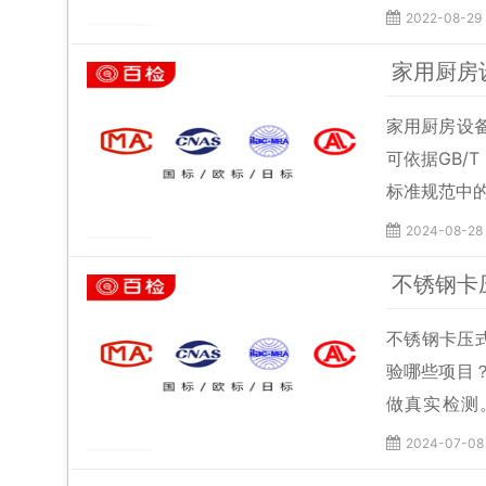
2022-08-29
家用厨房
家用厨房设
可依据GB/T
标准规范中
2024-08-28
不锈钢卡
不锈钢卡压
验哪些项目
做真实检测
（碳、硅、
2024-07-08
砷、锡、铅