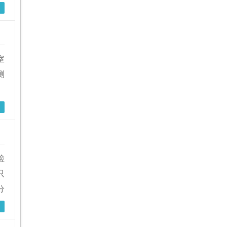
室
测
检
只
分
、
生