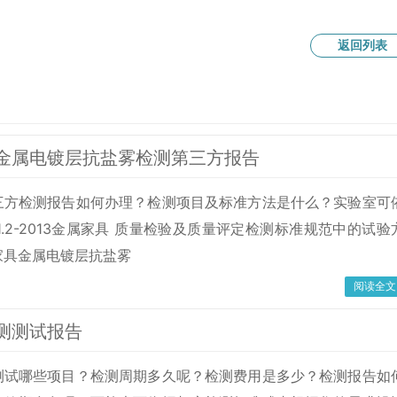
返回列表
金属电镀层抗盐雾检测第三方报告
三方检测报告如何办理？检测项目及标准方法是什么？实验室可
951.2-2013金属家具 质量检验及质量评定检测标准规范中的试验
家具金属电镀层抗盐雾
阅读全文
测测试报告
测试哪些项目？检测周期多久呢？检测费用是多少？检测报告如