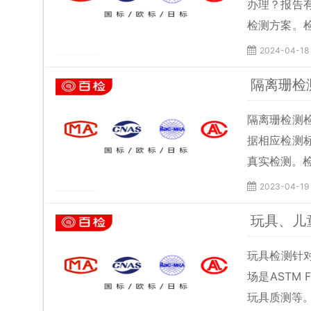
办理？报告
检测方案。
构、*小断
2024-04-18
动、风袋框
隔离珊检
求、织物风
隔离珊检测
据相应检测
真实检测。
2023-04-19
玩具、儿
玩具检测针对
场是ASTM
玩具质测等