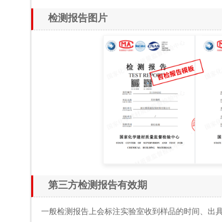
检测报告图片
第三方检测报告有效期
一般检测报告上会标注实验室收到样品的时间、出