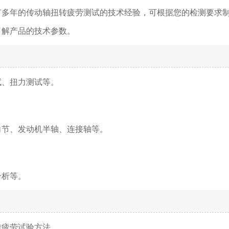
有多年的传动轴扭转疲劳测试的技术经验，可根据您的检测要求
了解产品的技术参数。
试、扭力测试等。
向节、发动机半轴、连接轴等。
分析等。
扭转疲劳试验方法