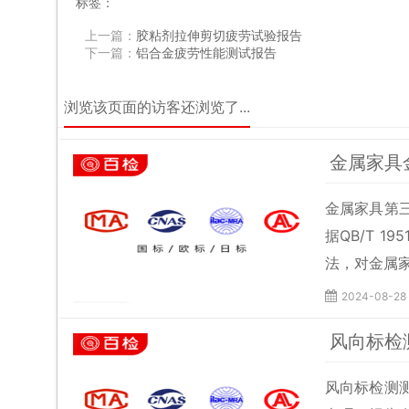
标签：
上一篇：
胶粘剂拉伸剪切疲劳试验报告
下一篇：
铝合金疲劳性能测试报告
浏览该页面的访客还浏览了...
金属家具
金属家具第
据QB/T 1
法，对金属
2024-08-28
风向标检
风向标检测