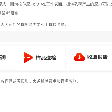
形式，因为拉伸应力集中在工件表面。扭转载荷产生的应力可以
呈45度角。
是因为它们的抗剪能力要小于抗拉强度。
内容仅供参考使用，更多检测需求请咨询客服。