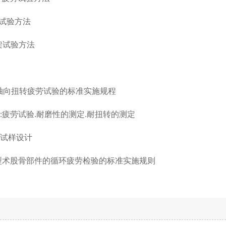
劳试验方法
台架试验方法
力控制轴向扭转疲劳试验的标准实施规程
第3部分:疲劳试验.耐磨性的测定.耐扭转的测定
验.试样设计
关节成型术股骨部件的循环疲劳检验的标准实施规则