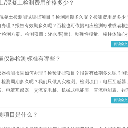
土/混凝土检测费用价格多少？
/混凝土检测测试哪些项目？检测周期多久呢？检测费用是多少
何办理？报告有效期多久呢？百检也可依据相应检测标准或者根
计检测方案。检测项目：泌水率)量(、动弹性模量、棱柱体轴心
结时间、配合比设计)试验(、氯离子含量、圆柱体轴心抗压强度
阅读全文
体抗压强度、渗水高度、表观密度、棱柱体抗压弹性模量、抗渗
量仪器检测标准有哪些？
静力受压弹性模量、圆柱体抗压弹性模量、氯离子扩
仪器检测报告如何办理？检验哪些项目？报告有效期多久呢？测
？检测周期多久呢？我们只做真实检测。检测项目：电压互感器
器、电流互感器、交流充电桩、机械式电能表、直流电能表、钳
装置、交直流电流表、电压表、功率表、直流电源系统绝缘监测
阅读全文
数字显示电测量仪表、直流充电机、电子式预付费电能表、电子
测项目是什么？
表、多功能三用表效验仪、电子式多功能电能表、汽车（