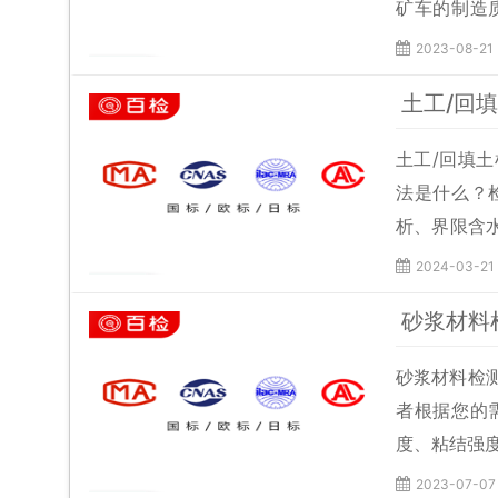
矿车的制造
隙、连接插
2023-08-21
GB/T2885
土工/回
的安全性3、G
土工/回填
法是什么？
析、界限含水
GB/T50
2024-03-21
部品控、招
砂浆材料
收到样品的
砂浆材料检
者根据您的
度、粘结强
2023-07-07