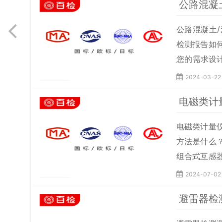
公路混凝
公路混凝土
检测报告如
您的需求设
压强度、凝
2024-03-22
耐磨、立方
电磁类计
维勃稠度、
电磁类计量
方法是什么
组合式互感
电流表检定
2024-07-02
置、安装式
避雷器检
多费率电能