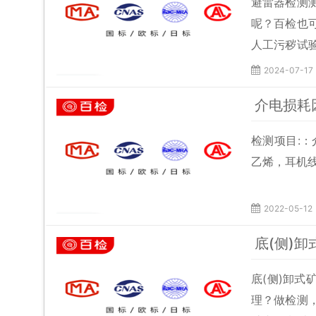
避雷器检测
呢？百检也
人工污秽试
放电能力试
2024-07-17
试验、热机
介电损耗
0.75U1
检测项目:
乙烯，耳机
2022-05-12
底(侧)
底(侧)卸
理？做检测