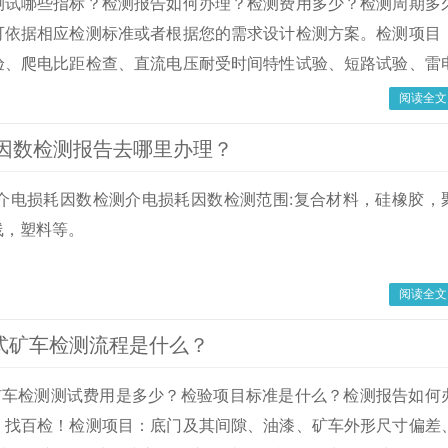
测试哪些指标？检测报告如何办理？检测费用多少？检测周期多
可依据相应检测标准或者根据您的需求设计检测方案。检测项目
验、爬电比距检查、直流电压耐受时间特性试验、短路试验、雷
验、冲击伏秒特性试验、动作负载特性试验、残压试验、泄漏电
阅读全文
试验和沸水煮试验、电导电流和直流1mA下的电压U1mA
因数检测报告去哪里办理？
mA下漏电流的测量、运行中带电监测避雷器的方法、金
：介电损耗因数检测介电损耗因数检测范围:复合材料，硅橡胶，
线，塑料等。
阅读全文
卸式矿车检测流程是什么？
式矿车检测测试费用是多少？检验项目标准是什么？检测报告如何
，找百检！检测项目：底门及其间隙、油漆、矿车外形尺寸偏差