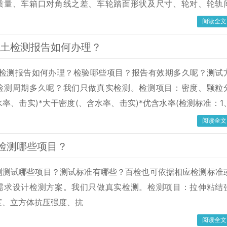
质量、车箱口对角线之差、车轮踏面形状及尺寸、轮对、轮轨
销的安全性、连接链的安全性、铰接、卸载轮检测标准：1
阅读全文
.4-20084.1.5连接链的安全性2、GB/T2885.4-20084.1.6连接插
填土检测报告如何办理？
B/T288
土检测报告如何办理？检验哪些项目？报告有效期多久呢？测试
检测周期多久呢？我们只做真实检测。检测项目：密度、颗粒
率、击实)*大干密度(、含水率、击实)*优含水率(检测标准：1
123-2019土工试验方法标准/检测报告用途商超入驻、电商上架、
阅读全文
投标、高校科研等。检测报告有效期一般检测报告上会标注实验
检测哪些项目？
时间、出具报告的时间。检测报告上
测测试哪些项目？测试标准有哪些？百检也可依据相应检测标准
需求设计检测方案。我们只做真实检测。检测项目：拉伸粘结
度、立方体抗压强度、抗
阅读全文