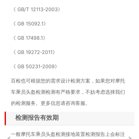
《 GB/T 12113-2003》
《 GB 15092.1》
《 GB 17498.1》
《 GB 19272-2011》
《 GB 50231-2009》
百检也可根据您的需求设计检测方案，如果您对摩托
车乘员头盔检测检测有严格要求，不妨考虑选择我们
的检测服务。更多信息请咨询客服。
检测报告有效期
一般摩托车乘员头盔检测接地装置检测报告上会标注