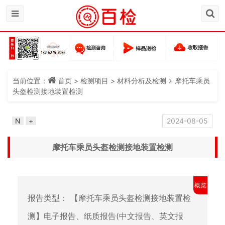
当前位置：
首页
>
检测项目
>
材料分析及检测
摩托车乘员
头盔检测接地装置检测
N
+
2024-08-05
摩托车乘员头盔检测接地装置检测
概览
报告类型：
【摩托车乘员头盔检测接地装置检
测】电子报告、纸质报告(中文报告、英文报