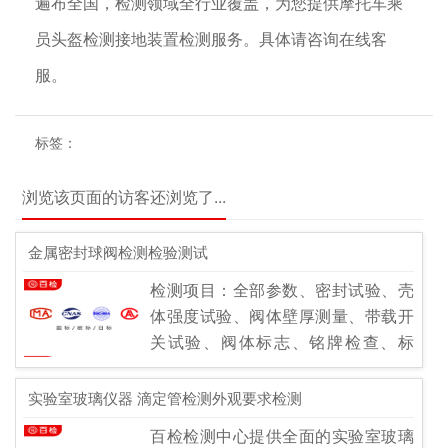
遍布全国，检测领域全行业覆盖，为您提供摩托车乘
员头盔检测接地装置检测服务。具体请咨询在线客
服。
标签：
浏览该页面的访客还浏览了...
金属密封球阀检测检验测试
检测项目：全部参数、密封试验、壳
体强度试验、阀体壁厚测量、带载开
关试验、阀体标志、铭牌检查、标
志、部分参数、铭牌内容、阀体壁
厚、泄漏量、耐压强度、低压气密封
实验室玻璃仪器 滴定管检测外观要求检测
试验
百检检测中心提供全面的实验室玻璃