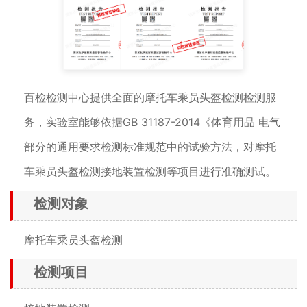
百检检测中心提供全面的摩托车乘员头盔检测检测服
务，实验室能够依据GB 31187-2014《体育用品 电气
部分的通用要求检测标准规范中的试验方法，对摩托
车乘员头盔检测接地装置检测等项目进行准确测试。
检测对象
摩托车乘员头盔检测
检测项目