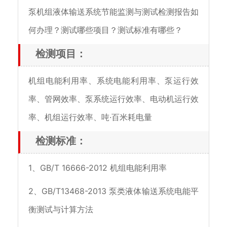
泵机组液体输送系统节能监测与测试检测报告如
何办理？测试哪些项目？测试标准有哪些？
检测项目：
机组电能利用率、系统电能利用率、泵运行效
率、管网效率、泵系统运行效率、电动机运行效
率、机组运行效率、吨·百米耗电量
检测标准：
1、GB/T 16666-2012 机组电能利用率
2、GB/T13468-2013 泵类液体输送系统电能平
衡测试与计算方法