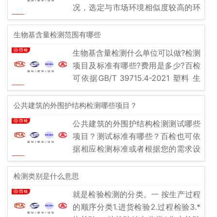
况，选定与市场环境相似度较高的环
体强度、阀座密封性检测标准：1、
境应力后，设定环境应力程度与施加
EN13083:2008+A1:2013危险货物运
的时间，主要目的是尽可能在短时间
生物基含量检测范围有哪些
输用罐体.罐体的维修设备.底部装卸用
内，正确评估产品可靠性。一.方法
适配器（卸油阀）6.3.6
生物基含量检测什么单位可以做?检测
与...
项目及标准有哪些?费用是多少?百检
可依据GB/T 39715.4-2021 塑料 生
物基含量 第4部分：生物基物质含量
的测定等相关标准制定试验方案。对
公共建筑的外围护结构检测哪些项目？
样品检测的生物基含量测定等项目进
公共建筑的外围护结构检测测试哪些
行检测分析。并出具严谨公正的生物
项目？测试标准有哪些？百检也可依
基含量检测报告。检测项目生物基含
据相应检测标准或者根据您的需求设
量测定等。适用范围塑料及其制品、
计检测方案。我们只做真实检测。检
生物基材料等。相关检测标准GB/T
测项目：外窗气密性能检测标准：1、
检测类别是什么意思
39715.4-2021 塑料 生物
JGJ/T
就是检验检测的分类。一 按生产过程
的顺序分类1.进货检验2.过程检验3.*