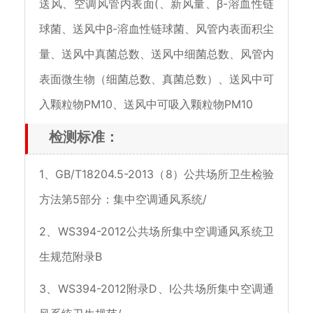
送风、空调风管内表面(、新风量、β-溶血性链
球菌、送风中β-溶血性链球菌、风管内表面积尘
量、送风中真菌总数、送风中细菌总数、风管内
表面微生物（细菌总数、真菌总数）、送风中可
入颗粒物PM10、送风中可吸入颗粒物PM10
检测标准：
1、GB/T18204.5-2013（8）公共场所卫生检验
方法第5部分：集中空调通风系统/
2、WS394-2012公共场所集中空调通风系统卫
生规范附录B
3、WS394-2012附录D、I公共场所集中空调通