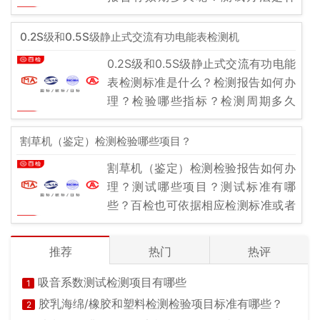
些偶氮色剂含量的测定 第2部分:4-氨
么？检测周期多久呢？我们只做真实
基偶氮苯的测定 ISO17234-2:2011 纺
检测。检测项目：击穿保护、升压速
0.2S级和0.5S级静止式交流有功电能表检测机
织品/皮革 4-氨基偶氮苯 4 日用品检
度、*高输出电压、试验波形峰值因
测纺织中禁用偶氮染料检测方法
0.2S级和0.5S级静止式交流有功电能
数、输出电压检测标准：1、
LFGB § 6
表检测标准是什么？检测报告如何办
DL/T846.7-2004高电压测试设备通
理？检验哪些指标？检测周期多久
用技术条件第7部分：绝缘油介电强
呢？报告有效期多久呢？测试哪些项
度测试仪DL/T846.7-20042、
目呢？我们只做真实检测。检测项
割草机（鉴定）检测检验哪些项目？
DL/T846.7-2004高电压测试设备通
目：外观及标志检查、潜动试验、起
用技术条件第7部分：绝
割草机（鉴定）检测检验报告如何办
动试验、频率影响试验、电压不平衡
理？测试哪些项目？测试标准有哪
影响试验、逆相序影响试验、电压影
些？百检也可依据相应检测标准或者
响试验、环境温度影响试验、高温气
根据您的需求设计检测方案。做检
候影响试验、低温气候影响试验、静
测，上百检！我们只做真实检测。检
电放电抗扰度试验、电快速脉冲群抗
推荐
热门
热评
测项目：全部项目检测
扰度试验、浪涌（冲击）抗扰度试
吸音系数测试检测项目有哪些
1
验、电压降落和
胶乳海绵/橡胶和塑料检测检验项目标准有哪些？
2