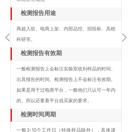
检测报告用途
商超入驻、电商上架、内部品控、招投标、高校
科研等。
检测报告有效期
一般检测报告上会标注实验室收到样品的时间、
出具报告的时间。检测报告上不会标注有效期。
如果是用于过电商平台，一般他们只认可一年内
的。所以还要看平台或买家的要求。
检测时间周期
一般3-10个工作日（特殊样品除外），具体请